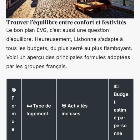
Trouver l'équilibre entre confort et festivités
Le bon plan EVG, c’est aussi une question
d’équilibre. Heureusement, Lisbonne s’adapte à
tous les budgets, du plus serré au plus flamboyant.
Voici un aperçu des principales formules adoptées
par les groupes français.
💶
🎯
Budge
F
t
or
🛏️ Type de
🎯 Activités
estim
m
logement
incluses
é par
ul
perso
e
nne