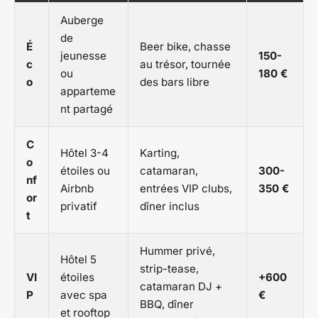
Auberge
de
É
Beer bike, chasse
jeunesse
150-
c
au trésor, tournée
ou
180 €
o
des bars libre
apparteme
nt partagé
C
Hôtel 3-4
Karting,
o
étoiles ou
catamaran,
300-
nf
Airbnb
entrées VIP clubs,
350 €
or
privatif
dîner inclus
t
Hummer privé,
Hôtel 5
strip-tease,
VI
étoiles
+600
catamaran DJ +
P
avec spa
€
BBQ, dîner
et rooftop