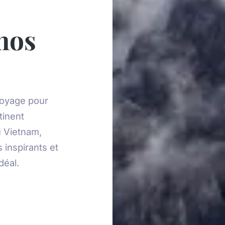
e
nos
voyage pour
tinent
u Vietnam,
 inspirants et
déal.