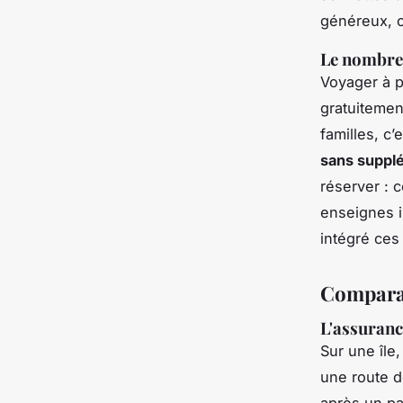
généreux, 
Le nombre 
Voyager à p
gratuitemen
familles, c’
sans suppl
réserver : 
enseignes i
intégré ces
Comparat
L'assurance
Sur une île
une route d
après un pa