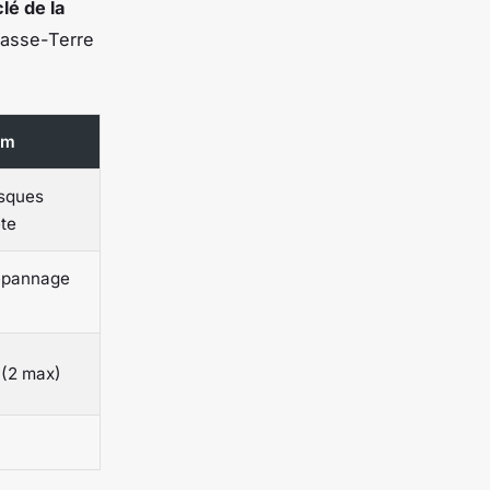
clé de la
Basse-Terre
um
isques
te
épannage
 (2 max)