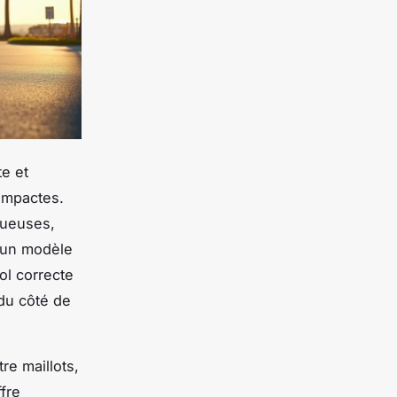
te et
ompactes.
nueuses,
r un modèle
ol correcte
 du côté de
re maillots,
fre