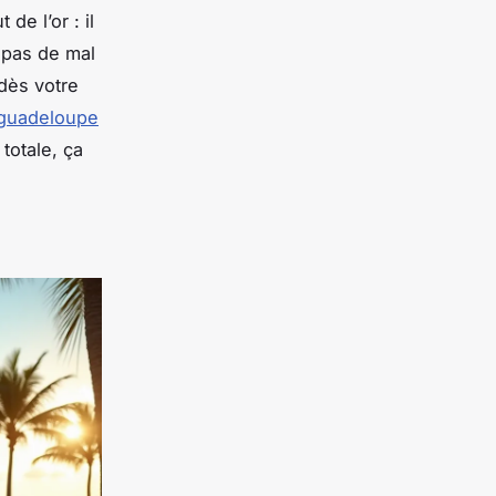
e l’or : il
 pas de mal
 dès votre
e guadeloupe
totale, ça