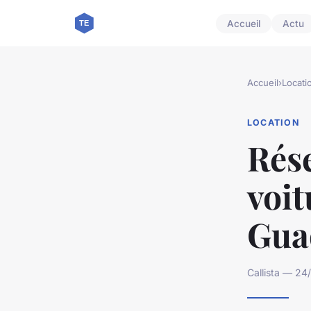
Accueil
Actu
Accueil
›
Locati
LOCATION
Rése
voit
Gua
Callista — 24