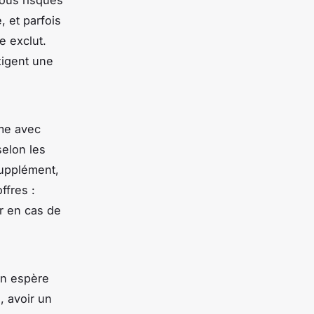
, et parfois
e exclut.
xigent une
ême avec
selon les
upplément,
ffres :
er en cas de
on espère
, avoir un