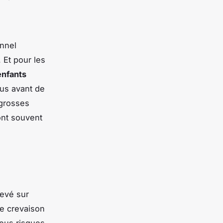
onnel
 Et pour les
enfants
ous avant de
 grosses
ont souvent
revé sur
e crevaison
ous risques