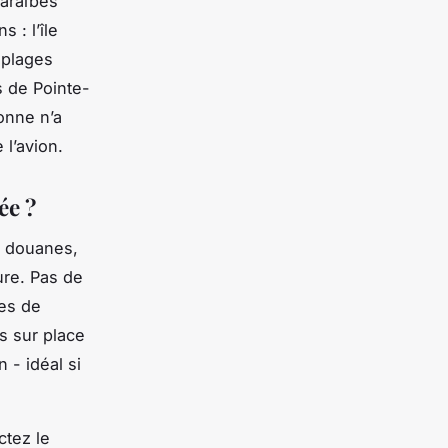
Caraïbes
 : l’île
 plages
s de Pointe-
sonne n’a
 l’avion.
ée ?
s douanes,
ure. Pas de
res de
es sur place
 - idéal si
ctez le