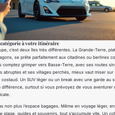
catégorie à votre itinéraire
pe, c’est deux îles très différentes. La Grande-Terre, pla
agons, se prête parfaitement aux citadines ou berlines c
s comptez grimper vers Basse-Terre, avec ses routes si
 abruptes et ses villages perchés, mieux vaut miser su
 costaud. Un SUV léger ou un break avec une garde au s
la différence, surtout si vous prévoyez de vous aventurer
icale.
as non plus l’espace bagages. Même en voyage léger, ent
de plage, guides et souvenirs, tout s’accumule vite. Un cof