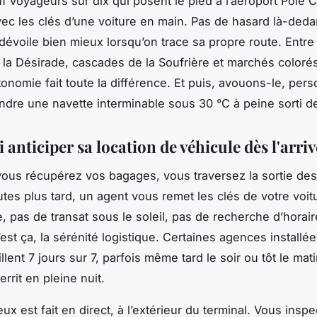
f voyageurs sur dix qui posent le pied à l’aéroport Pôle 
ec les clés d’une voiture en main. Pas de hasard là-dedans
 dévoile bien mieux lorsqu’on trace sa propre route. Entre
la Désirade, cascades de la Soufrière et marchés coloré
utonomie fait toute la différence. Et puis, avouons-le, per
endre une navette interminable sous 30 °C à peine sorti de
anticiper sa location de véhicule dès l'arriv
vous récupérez vos bagages, vous traversez la sortie de
nutes plus tard, un agent vous remet les clés de votre voit
te, pas de transat sous le soleil, pas de recherche d’horai
est ça, la sérénité logistique. Certaines agences installé
lent 7 jours sur 7, parfois même tard le soir ou tôt le matin
errit en pleine nuit.
ieux est fait en direct, à l’extérieur du terminal. Vous inspe