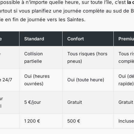
ossible à n’importe quelle heure, sur toute l’île, c’est
la 
urtout si vous planifiez une journée complète au sud de 
ie en fin de journée vers les Saintes.
e
Standard
Confort
Premi
e
Collision
Tous risques (hors
Tous r
partielle
pneus)
complè
Oui (heures
Oui (d
e 24/7
Oui (toute heure)
ouvrées)
rapide)
ur
5 €/jour
Gratuit
Gratuit
l
1 200 €
500 €
Incluse