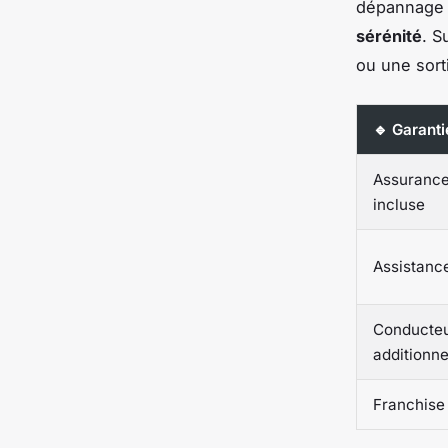
dépannage p
sérénité
. S
ou une sort
🔹 Garanti
Assuranc
incluse
Assistanc
Conducte
additionne
Franchise