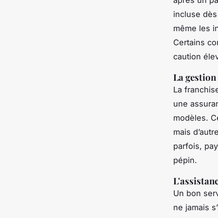
incluse dès 
même les int
Certains co
caution éle
La gestion 
La franchis
une assuran
modèles. C
mais d’autre
parfois, pa
pépin.
L'assistan
Un bon serv
ne jamais s’