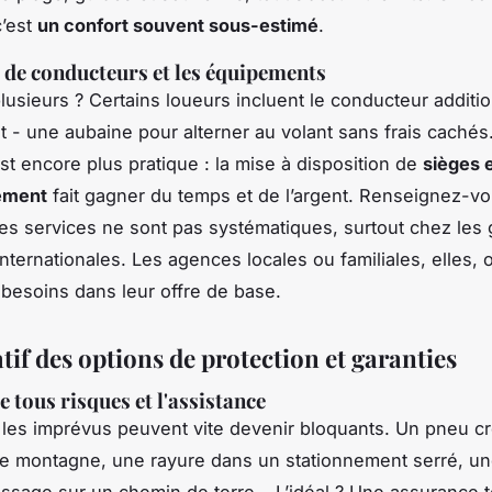
c’est
un confort souvent sous-estimé
.
de conducteurs et les équipements
lusieurs ? Certains loueurs incluent le conducteur additi
t - une aubaine pour alterner au volant sans frais cachés.
est encore plus pratique : la mise à disposition de
sièges 
ément
fait gagner du temps et de l’argent. Renseignez-v
ces services ne sont pas systématiques, surtout chez les
nternationales. Les agences locales ou familiales, elles, 
 besoins dans leur offre de base.
if des options de protection et garanties
 tous risques et l'assistance
, les imprévus peuvent vite devenir bloquants. Un pneu c
e montagne, une rayure dans un stationnement serré, un
ssage sur un chemin de terre… L’idéal ? Une assurance t