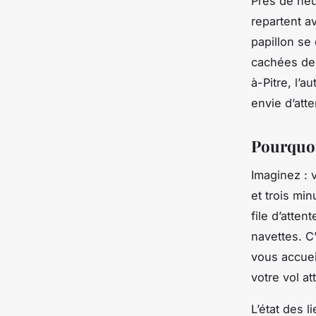
Près de neu
repartent av
papillon se
cachées de 
à-Pitre, l’a
envie d’att
Pourquoi 
Imaginez : 
et trois mi
file d’atten
navettes. C’
vous accueil
votre vol att
L’état des l