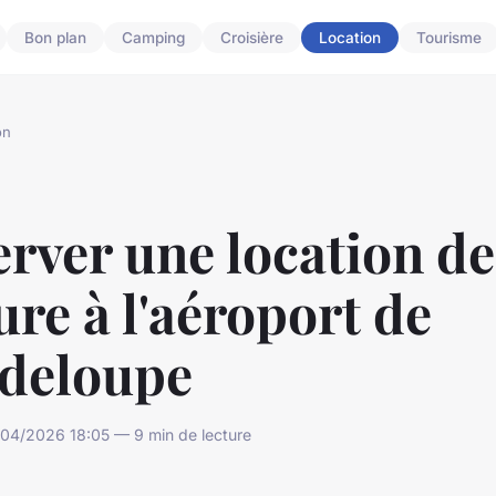
Bon plan
Camping
Croisière
Location
Tourisme
on
rver une location de
ure à l'aéroport de
deloupe
/04/2026 18:05 — 9 min de lecture